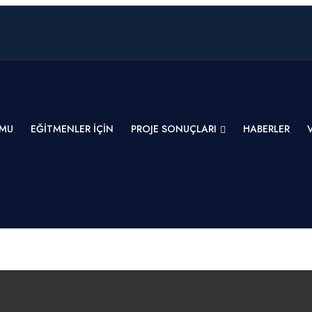
RMU
EĞITMENLER İÇIN
PROJE SONUÇLARI
HABERLER